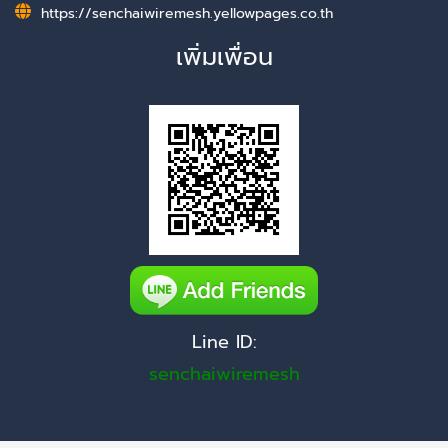
https://senchaiwiremesh.yellowpages.co.th
เพิ่มเพื่อน
Line ID:
senchaiwiremesh